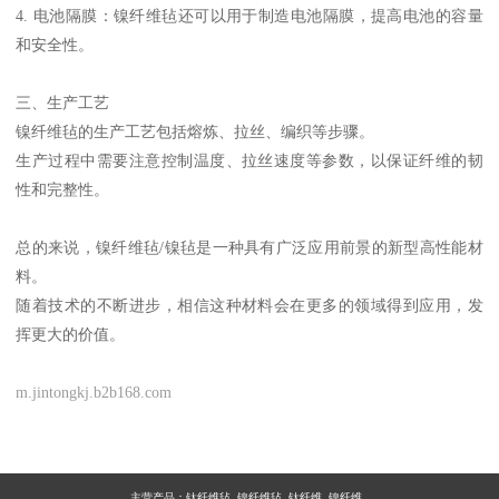
4. 电池隔膜：镍纤维毡还可以用于制造电池隔膜，提高电池的容量
和安全性。
三、生产工艺
镍纤维毡的生产工艺包括熔炼、拉丝、编织等步骤。
生产过程中需要注意控制温度、拉丝速度等参数，以保证纤维的韧
性和完整性。
总的来说，镍纤维毡/镍毡是一种具有广泛应用前景的新型高性能材
料。
随着技术的不断进步，相信这种材料会在更多的领域得到应用，发
挥更大的价值。
m.jintongkj.b2b168.com
主营产品：
钛纤维毡 镍纤维毡 钛纤维 镍纤维