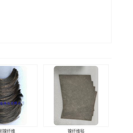
削镍纤维
镍纤维毡