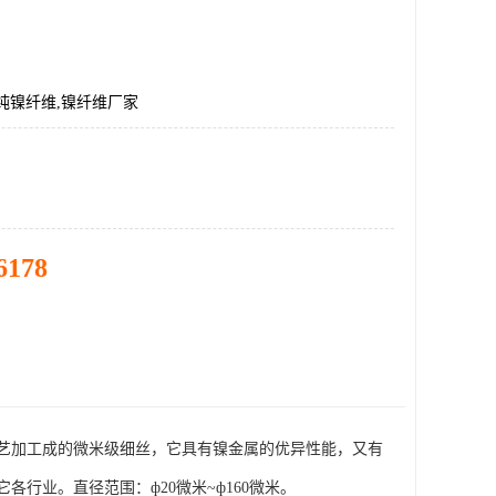
纯镍纤维,镍纤维厂家
6178
艺加工成的微米级细丝，它具有镍金属的优异性能，又有
行业。直径范围：ф20微米~ф160微米。