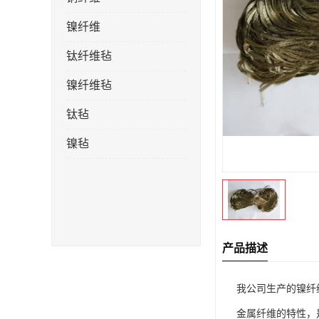
镍纤维
钛纤维毡
镍纤维毡
钛毡
镍毡
产品描述
我公司生产的镍纤
金属纤维的特性，