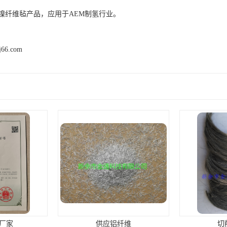
镍纤维毡产品，应用于AEM制氢行业。
kj66.com
厂家
供应铝纤维
切